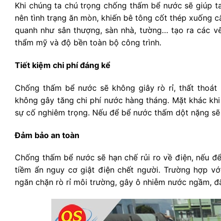
Khi chúng ta chú trọng chống thấm bể nước sẽ giúp ta
nên tình trạng ăn mòn, khiến bê tông cốt thép xuống 
quanh như sân thượng, sàn nhà, tường… tạo ra các vế
thẩm mỹ và độ bền toàn bộ công trình.
Tiết kiệm chi phí đáng kể
Chống thấm bể nước sẽ không giây rò rỉ, thất thoá
không gây tăng chi phí nước hàng tháng. Mặt khác khi
sự cố nghiêm trọng. Nếu để bể nước thấm dột nặng sẽ 
Đảm bảo an toàn
Chống thấm bể nước sẽ hạn chế rủi ro về điện, nếu để
tiềm ẩn nguy cơ giật điện chết người. Trường hợp vớ
ngăn chặn rò rỉ môi trường, gây ô nhiễm nước ngầm, đ