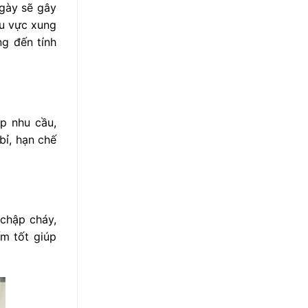
ngày sẽ gây
hu vực xung
ng đến tính
p nhu cầu,
bỉ, hạn chế
 chập cháy,
ấm tốt giúp