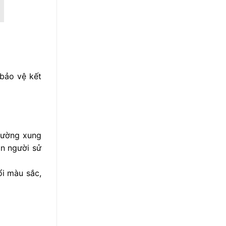
bảo vệ kết
trường xung
on người sử
ổi màu sắc,