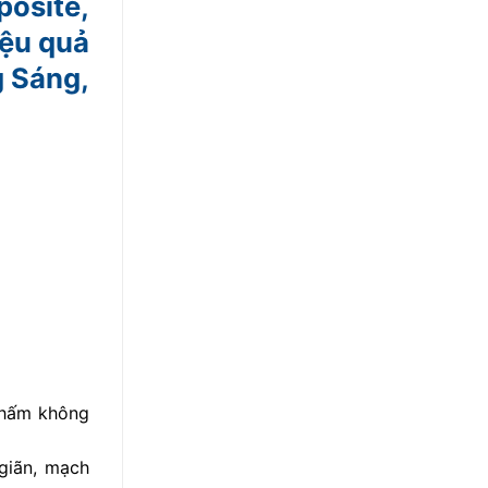
posite,
iệu quả
g Sáng,
 thấm không
giãn, mạch