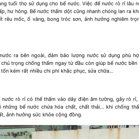
ng tuổi thọ sử dụng cho bể nước. Việc để nước rò rỉ lâu 
cấp, hư hỏng. Bể nước thấm dột cũng nhanh chóng lan ra k
t rêu mốc, ố vàng, bong tróc sơn, ảnh hưởng nghiêm trọ
t nước ra bên ngoài, đảm bảo lượng nước sử dụng phù hợ
 chú trọng chống thấm ngay từ đầu còn giúp bể nước bền 
tốn kém rất nhiều chi phí khắc phục, sửa chữa…
 nước rò rỉ có thể thấm vào dây điện âm tường, gây rò rỉ,
i những bể nước chứa hóa chất, chất thải… khi chống th
ất, ảnh hưởng sức khỏe cộng đồng.