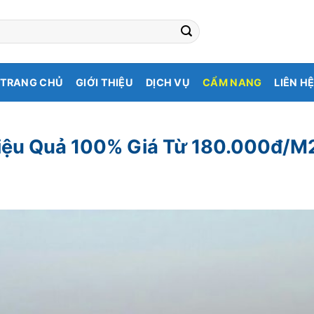
TRANG CHỦ
GIỚI THIỆU
DỊCH VỤ
CẨM NANG
LIÊN H
iệu Quả 100% Giá Từ 180.000đ/M