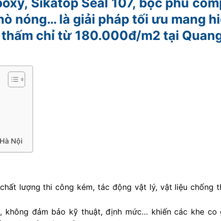
xy, Sikatop Seal 107, bọc phủ com
ò nóng… là giải pháp tối ưu mang h
g thấm chỉ từ 180.000đ/m2 tại Quan
 Hà Nội
chất lượng thi công kém, tác động vật lý, vật liệu chống
m, không đảm bảo kỹ thuật, định mức… khiến các khe co 