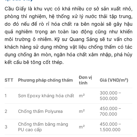
Cầu Giấy là khu vực có khá nhiều cơ sở sản xuất nhỏ,
phòng thí nghiệm, hệ thống xử lý nước thải tập trung,
do đó nếu để rò rỉ hóa chất ra bên ngoài sẽ gây hậu
quả nghiêm trọng an toàn lao động cũng như khiến
môi trường ô nhiễm. Kỹ sư Quang Sáng sẽ tư vấn cho
khách hàng sử dụng những vật liệu chống thấm có tác
dụng chống ăn mòn, ngăn hóa chất xâm nhập, phá hủy
kết cấu bê tông cốt thép.
Đơn vị
STT
Phương pháp chống thấm
Giá (VND/m²)
tính
300.000 –
1
Sơn Epoxy kháng hóa chất
m²
500.000
450.000 –
2
Chống thấm Polyurea
m²
700.000
Chống thấm bằng màng
450.000 –
3
m²
PU cao cấp
1.500.000