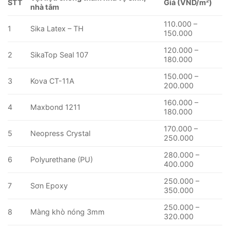
STT
Giá (VND/m²)
nhà tắm
110.000 –
1
Sika Latex – TH
150.000
120.000 –
2
SikaTop Seal 107
180.000
150.000 –
3
Kova CT-11A
200.000
160.000 –
4
Maxbond 1211
180.000
170.000 –
5
Neopress Crystal
250.000
280.000 –
6
Polyurethane (PU)
400.000
250.000 –
7
Sơn Epoxy
350.000
250.000 –
8
Màng khò nóng 3mm
320.000