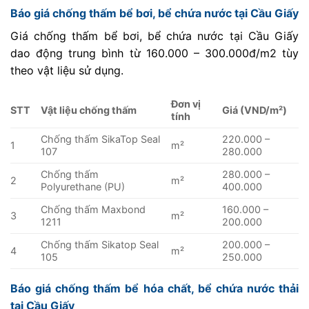
Báo giá chống thấm bể bơi, bể chứa nước tại Cầu Giấy
Giá chống thấm bể bơi, bể chứa nước tại Cầu Giấy
dao động trung bình từ 160.000 – 300.000đ/m2 tùy
theo vật liệu sử dụng.
Đơn vị
STT
Vật liệu chống thấm
Giá (VND/m²)
tính
Chống thấm SikaTop Seal
220.000 –
1
m²
107
280.000
Chống thấm
280.000 –
2
m²
Polyurethane (PU)
400.000
Chống thấm Maxbond
160.000 –
3
m²
1211
200.000
Chống thấm Sikatop Seal
200.000 –
4
m²
105
250.000
Báo giá chống thấm bể hóa chất, bể chứa nước thải
tại Cầu Giấy