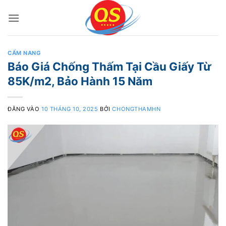
Bỏ
qua
nội
dung
CẨM NANG
Báo Giá Chống Thấm Tại Cầu Giấy Từ
85K/m2, Bảo Hành 15 Năm
ĐĂNG VÀO
10 THÁNG 10, 2025
BỞI
CHONGTHAMHN