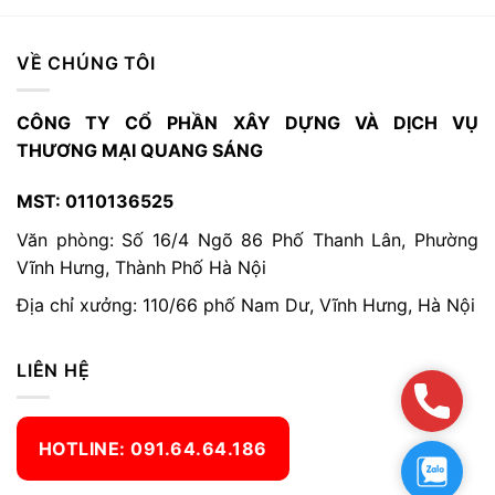
VỀ CHÚNG TÔI
CÔNG TY CỔ PHẦN XÂY DỰNG VÀ DỊCH VỤ
THƯƠNG MẠI QUANG SÁNG
MST: 0110136525
Văn phòng: Số 16/4 Ngõ 86 Phố Thanh Lân, Phường
Vĩnh Hưng, Thành Phố Hà Nội
Địa chỉ xưởng: 110/66 phố Nam Dư, Vĩnh Hưng, Hà Nội
LIÊN HỆ
Hotlin
HOTLINE: 091.64.64.186
Zalo:0