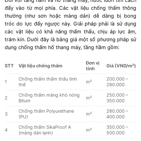
đẩy vào từ mọi phía. Các vật liệu chống thấm thông
thường (như sơn hoặc màng dán) dễ dàng bị bong
tróc do lực đẩy ngược này. Giải pháp phải là sử dụng
các vật liệu có khả năng thẩm thấu, chịu áp lực âm,
trám kín. Dưới đây là bảng giá một số phương pháp sử
dụng chống thấm hố thang máy, tầng hầm gồm:
Đơn vị
STT
Vật liệu chống thấm
Giá (VND/m²)
tính
Chống thấm thẩm thấu tinh
200.000 –
1
m²
thể
280.000
Chống thấm màng khò nóng
250.000 –
2
m²
Bitum
350.000
Chống thấm Polyurethane
280.000 –
3
m²
(PU)
400.000
Chống thấm SikaProof A
350.000 –
4
m²
(màng dán lạnh)
500.000