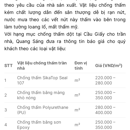
theo yêu cầu của nhà sản xuất. Vật liệu chống thấm
kém chất lượng dẫn đến sân thượng dễ bị rạn nứt,
nước mưa theo các vết nứt này thấm vào bên trong
làm tường loang lổ, mất thẩm mỹ.
Với hạng mục chống thấm dột tại Cầu Giấy cho trần
nhà, Quang Sáng đưa ra thông tin báo giá cho quý
khách theo các loại vật liệu:
Vật liệu chống thấm trần
Đơn vị
STT
Giá (VND/m²)
nhà
tính
Chống thấm SikaTop Seal
220.000 –
1
m²
107
280.000
Chống thấm bằng màng
250.000 –
2
m²
khò nóng
350.000
Chống thấm Polyurethane
280.000 –
3
m²
(PU)
400.000
Chống thấm bằng sơn
250.000 –
4
m²
Epoxy
350.000