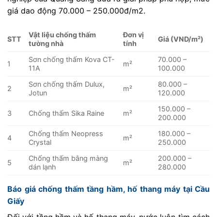
giá dao động 70.000 – 250.000đ/m2.
Vật liệu chống thấm
Đơn vị
STT
Giá (VND/m²)
tường nhà
tính
Sơn chống thấm Kova CT-
70.000 –
1
m²
11A
100.000
Sơn chống thấm Dulux,
80.000 –
2
m²
Jotun
120.000
150.000 –
3
Chống thấm Sika Raine
m²
200.000
Chống thấm Neopress
180.000 –
4
m²
Crystal
250.000
Chống thấm bằng màng
200.000 –
5
m²
dán lạnh
280.000
Báo giá chống thấm tầng hầm, hố thang máy tại Cầu
Giấy
Đối với tầng hầm và hố thang máy, nước luôn tìm cách