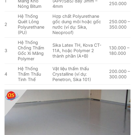
1
Màng Khò
(APP/SBS) dày 3mm –
250.000
Nóng Bitum
4mm
Hệ Thống
Hợp chất Polyurethane
Quét Lỏng
gốc dung môi hoặc gốc
250.000 –
2
Polyurethane
nước (ví dụ: Sika,
350.000
(PU)
Neoproof)
Hệ Thống
Sika Latex TH, Kova CT-
Chống Thấm
130.000 –
3
11A, hoặc Polymer 2
Gốc Xi Măng
180.000
thành phần (A+B)
Polymer
Hệ Thống
Vật liệu thẩm thấu
200.000 –
4
Thẩm Thấu
Crystalline (ví dụ:
300.000
Tinh Thể
Penetron, Sika 101)