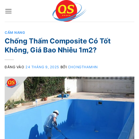
Bỏ
qua
nội
dung
CẨM NANG
Chống Thấm Composite Có Tốt
Không, Giá Bao Nhiêu 1m2?
ĐĂNG VÀO
24 THÁNG 9, 2025
BỞI
CHONGTHAMHN