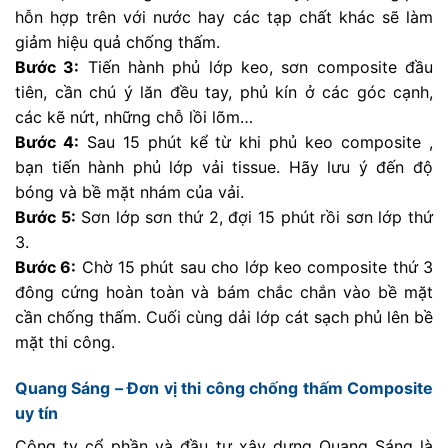
hỗn hợp trên với nước hay các tạp chất khác sẽ làm
giảm hiệu quả chống thấm.
Bước 3:
Tiến hành phủ lớp keo, sơn composite đầu
tiên, cần chú ý lăn đều tay, phủ kín ở các góc cạnh,
các kẽ nứt, những chỗ lồi lõm…
Bước 4:
Sau 15 phút kể từ khi phủ keo composite ,
bạn tiến hành phủ lớp vải tissue. Hãy lưu ý đến độ
bóng và bề mặt nhám của vải.
Bước 5:
Sơn lớp sơn thứ 2, đợi 15 phút rồi sơn lớp thứ
3.
Bước 6:
Chờ 15 phút sau cho lớp keo composite thứ 3
đông cứng hoàn toàn và bám chắc chắn vào bề mặt
cần chống thấm. Cuối cùng dải lớp cát sạch phủ lên bề
mặt thi công.
Quang Sáng – Đơn vị thi công chống thấm Composite
uy tín
Công ty cổ phần và đầu tư xây dựng Quang Sáng là