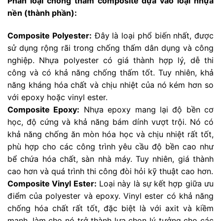
Phân loại chống thấm composite dựa vào loại nhựa
nền (thành phần):
Composite Polyester:
Đây là loại phổ biến nhất, được
sử dụng rộng rãi trong chống thấm dân dụng và công
nghiệp. Nhựa polyester có giá thành hợp lý, dễ thi
công và có khả năng chống thấm tốt. Tuy nhiên, khả
năng kháng hóa chất và chịu nhiệt của nó kém hơn so
với epoxy hoặc vinyl ester.
Composite Epoxy:
Nhựa epoxy mang lại độ bền cơ
học, độ cứng và khả năng bám dính vượt trội. Nó có
khả năng chống ăn mòn hóa học và chịu nhiệt rất tốt,
phù hợp cho các công trình yêu cầu độ bền cao như
bể chứa hóa chất, sàn nhà máy. Tuy nhiên, giá thành
cao hơn và quá trình thi công đòi hỏi kỹ thuật cao hơn.
Composite Vinyl Ester:
Loại này là sự kết hợp giữa ưu
điểm của polyester và epoxy. Vinyl ester có khả năng
chống hóa chất rất tốt, đặc biệt là với axit và kiềm
mạnh, làm cho nó trở thành lựa chọn lý tưởng cho các