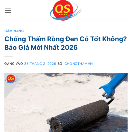
Bỏ
qua
nội
dung
CẨM NANG
Chống Thấm Rồng Đen Có Tốt Không?
Báo Giá Mới Nhất 2026
ĐĂNG VÀO
26 THÁNG 2, 2026
BỞI
CHONGTHAMHN