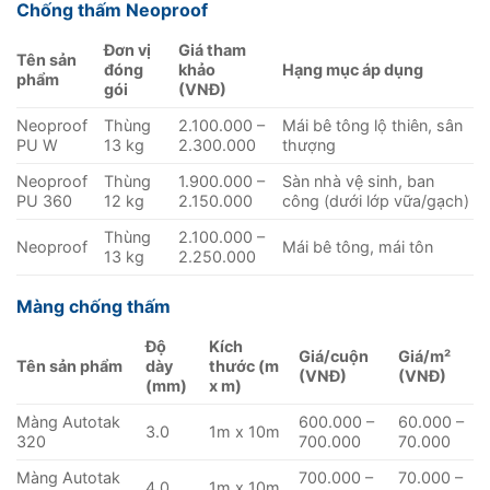
Chống thấm Neoproof
Đơn vị
Giá tham
Tên sản
đóng
khảo
Hạng mục áp dụng
phẩm
gói
(VNĐ)
Neoproof
Thùng
2.100.000 –
Mái bê tông lộ thiên, sân
PU W
13 kg
2.300.000
thượng
Neoproof
Thùng
1.900.000 –
Sàn nhà vệ sinh, ban
PU 360
12 kg
2.150.000
công (dưới lớp vữa/gạch)
Thùng
2.100.000 –
Neoproof
Mái bê tông, mái tôn
13 kg
2.250.000
Màng chống thấm
Độ
Kích
Giá/cuộn
Giá/m²
Tên sản phẩm
dày
thước (m
(VNĐ)
(VNĐ)
(mm)
x m)
Màng Autotak
600.000 –
60.000 –
3.0
1m x 10m
320
700.000
70.000
Màng Autotak
700.000 –
70.000 –
4.0
1m x 10m