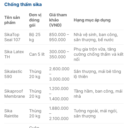
Chống thấm sika
Đơn vị
Giá tham
Tên sản
đóng
khảo
Hạng mục áp dụng
phẩm
gói
(VNĐ)
SikaTop
Bộ 25
850.000 –
Nhà vệ sinh, ban công,
Seal 107
kg
950.000
sân thượng, bể nước
Phụ gia trộn vữa, tăng
Sika Latex
300.000 –
Can 5 lít
cường chống thấm và kết
TH
350.000
nối
2.600.000
Sikalastic
Thùng
Sân thượng, mái bê tông
–
590
20 kg
lộ thiên
3.000.000
1.200.000
Sikaproof
Thùng
Tầng hầm, ban công, mái
–
Membrane
20 kg
nhà
1.400.000
1.880.000
Sika
Thùng
Tường ngoài, mái ngói,
–
Raintite
20 kg
sân thượng
2.100.000
Cuộn