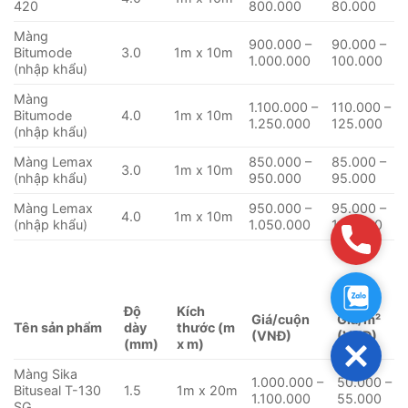
420
800.000
80.000
Màng
900.000 –
90.000 –
Bitumode
3.0
1m x 10m
1.000.000
100.000
(nhập khẩu)
Màng
1.100.000 –
110.000 –
Bitumode
4.0
1m x 10m
1.250.000
125.000
(nhập khẩu)
Màng Lemax
850.000 –
85.000 –
3.0
1m x 10m
(nhập khẩu)
950.000
95.000
Màng Lemax
950.000 –
95.000 –
4.0
1m x 10m
(nhập khẩu)
1.050.000
105.000
Hotlin
Zalo:0
Độ
Kích
Giá/cuộn
Giá/m²
Tên sản phẩm
dày
thước (m
(VNĐ)
(VNĐ)
(mm)
x m)
Close
Màng Sika
1.000.000 –
50.000 –
Bituseal T-130
1.5
1m x 20m
1.100.000
55.000
SG