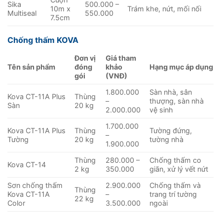
Sika
500.000 –
10m x
Trám khe, nứt, mối nối
Multiseal
550.000
7.5cm
Chống thấm KOVA
Đơn vị
Giá tham
Tên sản phẩm
đóng
khảo
Hạng mục áp dụng
gói
(VNĐ)
1.800.000
Sàn nhà, sân
Kova CT-11A Plus
Thùng
–
thượng, sàn nhà
Sàn
20 kg
2.000.000
vệ sinh
1.700.000
Kova CT-11A Plus
Thùng
Tường đứng,
–
Tường
20 kg
tường nhà
1.900.000
Thùng
280.000 –
Chống thấm co
Kova CT-14
2 kg
350.000
giãn, xử lý vết nứt
Sơn chống thấm
2.900.000
Chống thấm và
Thùng
Kova CT-11A
–
trang trí tường
22 kg
Color
3.500.000
ngoài