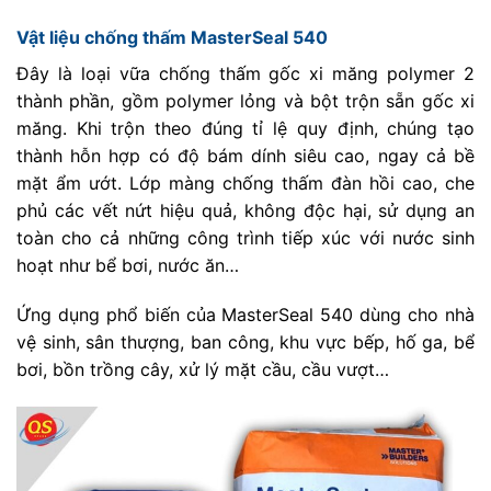
Vật liệu chống thấm MasterSeal 540
Đây là loại vữa chống thấm gốc xi măng polymer 2
thành phần, gồm polymer lỏng và bột trộn sẵn gốc xi
măng. Khi trộn theo đúng tỉ lệ quy định, chúng tạo
thành hỗn hợp có độ bám dính siêu cao, ngay cả bề
mặt ẩm ướt. Lớp màng chống thấm đàn hồi cao, che
phủ các vết nứt hiệu quả, không độc hại, sử dụng an
toàn cho cả những công trình tiếp xúc với nước sinh
hoạt như bể bơi, nước ăn…
Ứng dụng phổ biến của MasterSeal 540 dùng cho nhà
vệ sinh, sân thượng, ban công, khu vực bếp, hố ga, bể
bơi, bồn trồng cây, xử lý mặt cầu, cầu vượt…