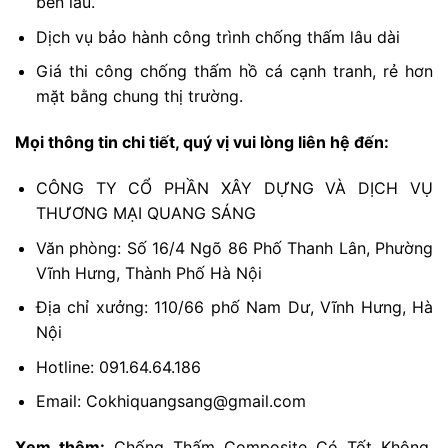
bền lâu.
Dịch vụ bảo hành công trình chống thấm lâu dài
Giá thi công chống thấm hồ cá cạnh tranh, rẻ hơn
mặt bằng chung thị trường.
Mọi thông tin chi tiết, quý vị vui lòng liên hệ đến:
CÔNG TY CỔ PHẦN XÂY DỰNG VÀ DỊCH VỤ
THƯƠNG MẠI QUANG SÁNG
Văn phòng: Số 16/4 Ngõ 86 Phố Thanh Lân, Phường
Vĩnh Hưng, Thành Phố Hà Nội
Địa chỉ xưởng: 110/66 phố Nam Dư, Vĩnh Hưng, Hà
Nội
Hotline: 091.64.64.186
Email: Cokhiquangsang@gmail.com
Xem thêm:
Chống Thấm Composite Có Tốt Không,