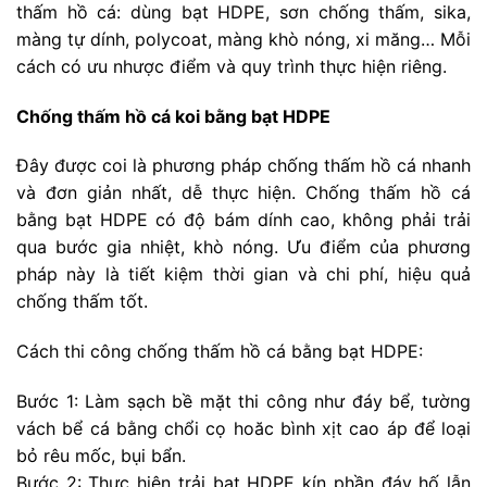
thấm hồ cá: dùng bạt HDPE, sơn chống thấm, sika,
màng tự dính, polycoat, màng khò nóng, xi măng… Mỗi
cách có ưu nhược điểm và quy trình thực hiện riêng.
Chống thấm hồ cá koi bằng bạt HDPE
Đây được coi là phương pháp chống thấm hồ cá nhanh
và đơn giản nhất, dễ thực hiện. Chống thấm hồ cá
bằng bạt HDPE có độ bám dính cao, không phải trải
qua bước gia nhiệt, khò nóng. Ưu điểm của phương
pháp này là tiết kiệm thời gian và chi phí, hiệu quả
chống thấm tốt.
Cách thi công chống thấm hồ cá bằng bạt HDPE:
Bước 1: Làm sạch bề mặt thi công như đáy bể, tường
vách bể cá bằng chổi cọ hoăc bình xịt cao áp để loại
bỏ rêu mốc, bụi bẩn.
Bước 2: Thực hiện trải bạt HDPE kín phần đáy hố lẫn