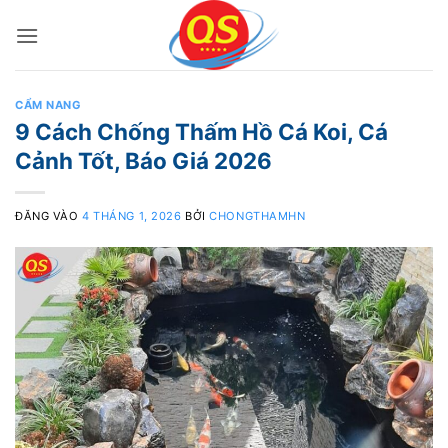
Bỏ
qua
nội
dung
CẨM NANG
9 Cách Chống Thấm Hồ Cá Koi, Cá
Cảnh Tốt, Báo Giá 2026
ĐĂNG VÀO
4 THÁNG 1, 2026
BỞI
CHONGTHAMHN