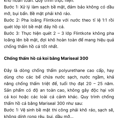
khô hoàn toàn. Quy trình thực hiện:
Bước 1: Xử lý làm sạch bề mặt, đảm bảo không có dầu
mỡ, bụi bẩn. Bề mặt phải khô ráo.
Bước 2: Pha loãng Flintkote với nước theo tỉ lệ 1:1 rồi
quét lớp lót bề mặt đáy hồ cá.
Bước 3: Thực hiện quét 2 – 3 lớp Flintkote không pha
loãng lên bề mặt, đợi khô hoàn toàn để mang hiệu quả
chống thấm hồ cá tốt nhất.
Chống thấm hồ cá koi bằng Mariseal 300
Đây là dòng chống thấm polyurethane cao cấp, hay
dùng cho các bể chứa nước sạch, nước ngầm, khả
năng chống thấm triệt để, tuổi thọ đạt 20 – 25 năm.
Sản phẩm có độ an toàn cao, không gây độc hại với
cá koi hoặc các loài cá cảnh khác. Quy trình chống
thấm hồ cá bằng Mariseal 300 như sau:
Bước 1: Vệ sinh bề mặt thi công phải khô ráo, sạch sẽ,
không dính rong rêu, bụi, dầu mỡ…