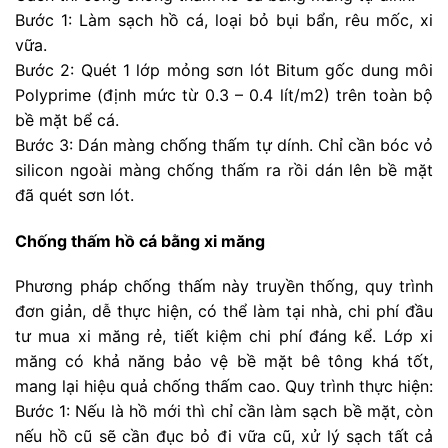
Bước 1: Làm sạch hồ cá, loại bỏ bụi bẩn, rêu mốc, xi
vữa.
Bước 2: Quét 1 lớp mỏng sơn lót Bitum gốc dung môi
Polyprime (định mức từ 0.3 – 0.4 lít/m2) trên toàn bộ
bề mặt bể cá.
Bước 3: Dán màng chống thấm tự dính. Chỉ cần bóc vỏ
silicon ngoài màng chống thấm ra rồi dán lên bề mặt
đã quét sơn lót.
Chống thấm hồ cá bằng xi măng
Phương pháp chống thấm này truyền thống, quy trình
đơn giản, dễ thực hiện, có thể làm tại nhà, chi phí đầu
tư mua xi măng rẻ, tiết kiệm chi phí đáng kể. Lớp xi
măng có khả năng bảo vệ bề mặt bê tông khá tốt,
mang lại hiệu quả chống thấm cao. Quy trình thực hiện:
Bước 1: Nếu là hồ mới thì chỉ cần làm sạch bề mặt, còn
nếu hồ cũ sẽ cần đục bỏ đi vữa cũ, xử lý sạch tất cả