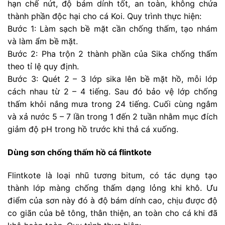
hạn chế nứt, độ bám dính tốt, an toàn, không chứa
thành phần độc hại cho cá Koi. Quy trình thực hiện:
Bước 1: Làm sạch bề mặt cần chống thấm, tạo nhám
và làm ẩm bề mặt.
Bước 2: Pha trộn 2 thành phần của Sika chống thấm
theo tỉ lệ quy định.
Bước 3: Quét 2 – 3 lớp sika lên bề mặt hồ, mỗi lớp
cách nhau từ 2 – 4 tiếng. Sau đó bảo vệ lớp chống
thấm khỏi nắng mưa trong 24 tiếng. Cuối cùng ngâm
và xả nước 5 – 7 lần trong 1 đến 2 tuần nhằm mục đích
giảm độ pH trong hồ trước khi thả cá xuống.
Dùng sơn chống thấm hồ cá flintkote
Flintkote là loại nhũ tương bitum, có tác dụng tạo
thành lớp màng chống thấm dạng lỏng khi khô. Ưu
điểm của sơn này đó à độ bám dính cao, chịu được độ
co giãn của bê tông, thân thiện, an toàn cho cá khi đã