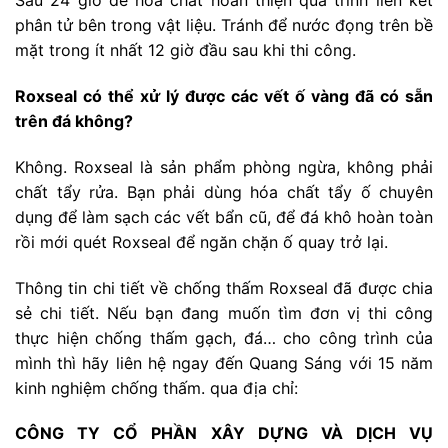
Sau 24 giờ để hóa chất hoàn thiện quá trình liên kết
phân tử bên trong vật liệu. Tránh để nước đọng trên bề
mặt trong ít nhất 12 giờ đầu sau khi thi công.
Roxseal có thể xử lý được các vết ố vàng đã có sẵn
trên đá không?
Không. Roxseal là sản phẩm phòng ngừa, không phải
chất tẩy rửa. Bạn phải dùng hóa chất tẩy ố chuyên
dụng để làm sạch các vết bẩn cũ, để đá khô hoàn toàn
rồi mới quét Roxseal để ngăn chặn ố quay trở lại.
Thông tin chi tiết về chống thấm Roxseal đã được chia
sẻ chi tiết. Nếu bạn đang muốn tìm đơn vị thi công
thực hiện chống thấm gạch, đá… cho công trình của
mình thì hãy liên hệ ngay đến Quang Sáng với 15 năm
kinh nghiệm chống thấm. qua địa chỉ:
CÔNG TY CỔ PHẦN XÂY DỰNG VÀ DỊCH VỤ