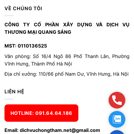
VỀ CHÚNG TÔI
CÔNG TY CỔ PHẦN XÂY DỰNG VÀ DỊCH VỤ
THƯƠNG MẠI QUANG SÁNG
MST: 0110136525
Văn phòng: Số 16/4 Ngõ 86 Phố Thanh Lân, Phường
Vĩnh Hưng, Thành Phố Hà Nội
Địa chỉ xưởng: 110/66 phố Nam Dư, Vĩnh Hưng, Hà Nội
LIÊN HỆ
Hotlin
HOTLINE: 091.64.64.186
Zalo:0
Email: dichvuchongtham.net@gmail.com