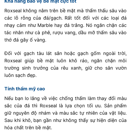
Khả năng bảo vệ bề mặt cực tốt
Roxseal không nằm trên bề mặt mà thẩm thấu sâu vào
các lỗ rỗng của đá/gạch. Rất tốt đối với các loại đá
nhạy cảm như Marble hay đá trắng. Nó ngăn chặn các
tác nhân như cà phê, rượu vang, dầu mỡ thấm sâu vào
thớ đá gây ố vàng.
Đối với gạch tàu lát sân hoặc gạch gốm ngoài trời,
Roxseal giúp bề mặt luôn khô ráo, ngăn chặn môi
trường sinh trưởng của rêu xanh, giữ cho sân vườn
luôn sạch đẹp.
Tính thẩm mỹ cao
Nếu bạn lo lắng về việc chống thấm làm thay đổi màu
sắc của đá thì Roxseal là lựa chọn tối ưu. Sản phẩm
giữ nguyên độ nhám và màu sắc tự nhiên của vật liệu.
Sau khi khô, bạn gần như không thấy sự hiện diện của
hóa chất trên bề mặt.