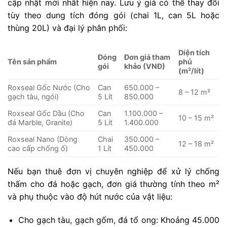
cập nhật mới nhất hiện nay. Lưu ý giá có thể thay đổi
tùy theo dung tích đóng gói (chai 1L, can 5L hoặc
thùng 20L) và đại lý phân phối:
Diện tích
Đóng
Đơn giá tham
Tên sản phẩm
phủ
gói
khảo (VNĐ)
(m²/lít)
Roxseal Gốc Nước (Cho
Can
650.000 –
8 – 12 m²
gạch tàu, ngói)
5 Lít
850.000
Roxseal Gốc Dầu (Cho
Can
1.100.000 –
10 – 15 m²
đá Marble, Granite)
5 Lít
1.400.000
Roxseal Nano (Dòng
Chai
350.000 –
12 – 18 m²
cao cấp chống ố)
1 Lít
450.000
Nếu bạn thuê đơn vị chuyên nghiệp để xử lý chống
thấm cho đá hoặc gạch, đơn giá thường tính theo m²
và phụ thuộc vào độ hút nước của vật liệu:
Cho gạch tàu, gạch gốm, đá tổ ong: Khoảng 45.000