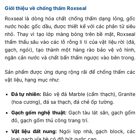
Giới thiệu về chống thấm Roxseal
Roxseal là dòng hóa chất chống thấm dạng lỏng, gốc
nước hoặc gốc dầu, được thiết kế với các phân tử siêu
nhỏ. Thay vì tạo lớp màng bóng trên bề mặt, Roxseal
thẩm thấu sâu vào các lỗ rỗng li ti của vật liệu rời (đá,
gạch, ngói), tạo thành một hàng rào bảo vệ vô hình,
ngăn cản nước và chất bẩn thấm ngược vào bên trong.
Sản phẩm được ứng dụng rộng rãi để chống thấm các
vật liệu, hạng mục như:
Đá tự nhiên:
Bảo vệ đá Marble (cẩm thạch), Granite
(hoa cương), đá sa thạch, đá chẻ ốp tường.
Gạch gốm nghệ thuật:
Gạch tàu lát sân, gạch gốm
đỏ, gạch gốm thủ công trang trí.
Vật liệu đất nung:
Ngói lợp nhà, gạch block, các
loại gạch vỉa hè có độ hút nước cao.