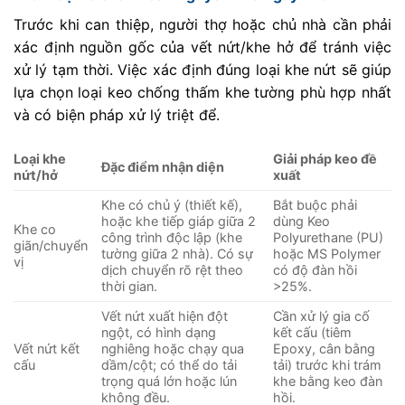
Trước khi can thiệp, người thợ hoặc chủ nhà cần phải
xác định nguồn gốc của vết nứt/khe hở để tránh việc
xử lý tạm thời. Việc xác định đúng loại khe nứt sẽ giúp
lựa chọn loại keo chống thấm khe tường phù hợp nhất
và có biện pháp xử lý triệt để.
Loại khe
Giải pháp keo đề
Đặc điểm nhận diện
nứt/hở
xuất
Khe có chủ ý (thiết kế),
Bắt buộc phải
hoặc khe tiếp giáp giữa 2
dùng Keo
Khe co
công trình độc lập (khe
Polyurethane (PU)
giãn/chuyển
tường giữa 2 nhà). Có sự
hoặc MS Polymer
vị
dịch chuyển rõ rệt theo
có độ đàn hồi
thời gian.
>25%.
Vết nứt xuất hiện đột
Cần xử lý gia cố
ngột, có hình dạng
kết cấu (tiêm
Vết nứt kết
nghiêng hoặc chạy qua
Epoxy, cân bằng
cấu
dầm/cột; có thể do tải
tải) trước khi trám
trọng quá lớn hoặc lún
khe bằng keo đàn
không đều.
hồi.