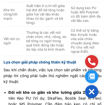
Xuất hiện ở vị trí nối giữa
Sử dụng keo PU
Khe thi
hai đợt đổ bê tông hoặc
hoặc MS Polymer
công/nối
giữa hai vật liệu khác
có độ bám dính đa
mạch
nhau (ví dụ: gạch và bê
vật liệu cao.
tông).
Có thể xử lý bằng
Thường là các vết nứt
Keo Acrylic hoặc
chân chim, nhỏ, nông, do
Vết nứt co
vữa sửa chữa
bê tông co ngót trong
ngót
chuyên dụng (Keo
quá trình đóng rắn hoặc
PU cho vết nứt
do lớp vữa bị khô nhanh.
ngoại thất).
Hotlin
Lựa chọn giải pháp chống thấm kỹ thuật
Sau khi chẩn đoán, việc lựa chọn sản phẩm và phương
Zalo:0
pháp thi công phải tuân thủ nghiêm ngặt các yêu cầu
kỹ thuật:
Close
Đối với khe co giãn và khe tường giữa 2 nhà:
Ưu
tiên Keo PU (Ví dụ: SikaFlex, Bostik Seal N Flex)
hoặc MS Polymer. Cần đảm bảo keo có chỉ số