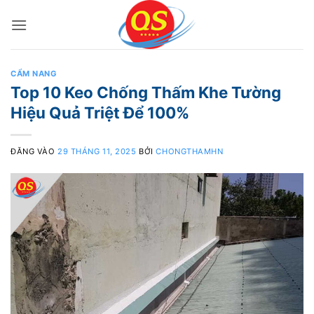
Bỏ
qua
nội
dung
CẨM NANG
Top 10 Keo Chống Thấm Khe Tường
Hiệu Quả Triệt Để 100%
ĐĂNG VÀO
29 THÁNG 11, 2025
BỞI
CHONGTHAMHN