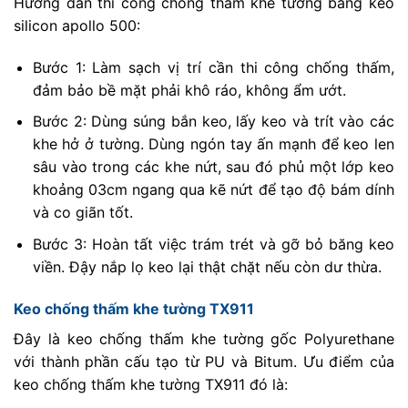
Hướng dẫn thi công chống thấm khe tường bằng keo
silicon apollo 500:
Bước 1: Làm sạch vị trí cần thi công chống thấm,
đảm bảo bề mặt phải khô ráo, không ẩm ướt.
Bước 2: Dùng súng bắn keo, lấy keo và trít vào các
khe hở ở tường. Dùng ngón tay ấn mạnh để keo len
sâu vào trong các khe nứt, sau đó phủ một lớp keo
khoảng 03cm ngang qua kẽ nứt để tạo độ bám dính
và co giãn tốt.
Bước 3: Hoàn tất việc trám trét và gỡ bỏ băng keo
viền. Đậy nắp lọ keo lại thật chặt nếu còn dư thừa.
Keo chống thấm khe tường TX911
Đây là keo chống thấm khe tường gốc Polyurethane
với thành phần cấu tạo từ PU và Bitum. Ưu điểm của
keo chống thấm khe tường TX911 đó là: