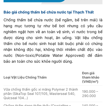
Báo giá chống thấm bể chứa nước tại Thạch Thất
Chống thấm bể chứa nước (bể ngầm, bể trên mái) là
hạng mục tương tự như bể bơi nhưng có yêu cầu
nghiêm ngặt hơn về an toàn vệ sinh, vì nước trong bể
được dùng cho sinh hoạt, ăn uống. Vật liệu chống
thấm cho bể nước sinh hoạt bắt buộc phải có chứng
nhận không độc hại, không thôi nhiễm chất độc vào
nước (Non-toxic/Potable Water Approved) để đảm
bảo an toàn cho sức khỏe người dùng.
Đơn giá
Loại Vật Liệu Chống Thấm
tham khảo
(VNĐ/m²)
Vữa chống thấm gốc xi măng Polymer 2 thành
190.000 –
phần (SikaTop Seal 107/105, Masterseal 540,
290.000
Quicseal 104…)
Chống thấm dạng thẩm thấu (Crystalline –
140.000 –