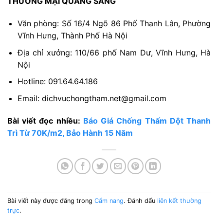
THƯƠNG MẠI QUANG SÁNG
Văn phòng: Số 16/4 Ngõ 86 Phố Thanh Lân, Phường
Vĩnh Hưng, Thành Phố Hà Nội
Địa chỉ xưởng: 110/66 phố Nam Dư, Vĩnh Hưng, Hà
Nội
Hotline: 091.64.64.186
Email: dichvuchongtham.net@gmail.com
Bài viết đọc nhiều:
Báo Giá Chống Thấm Dột Thanh
Trì Từ 70K/m2, Bảo Hành 15 Năm
Bài viết này được đăng trong
Cẩm nang
. Đánh dấu
liên kết thường
trực
.