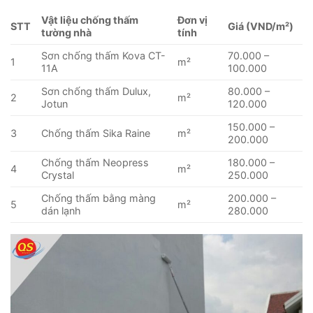
Vật liệu chống thấm
Đơn vị
STT
Giá (VND/m²)
tường nhà
tính
Sơn chống thấm Kova CT-
70.000 –
1
m²
11A
100.000
Sơn chống thấm Dulux,
80.000 –
2
m²
Jotun
120.000
150.000 –
3
Chống thấm Sika Raine
m²
200.000
Chống thấm Neopress
180.000 –
4
m²
Crystal
250.000
Chống thấm bằng màng
200.000 –
5
m²
dán lạnh
280.000