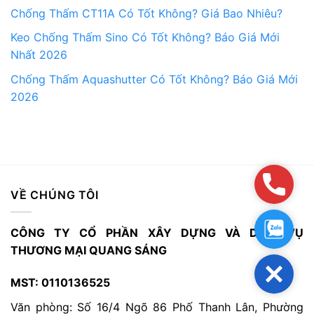
Chống Thấm CT11A Có Tốt Không? Giá Bao Nhiêu?
Keo Chống Thấm Sino Có Tốt Không? Báo Giá Mới
Nhất 2026
Chống Thấm Aquashutter Có Tốt Không? Báo Giá Mới
2026
Hotlin
VỀ CHÚNG TÔI
Zalo:0
CÔNG TY CỔ PHẦN XÂY DỰNG VÀ DỊCH VỤ
THƯƠNG MẠI QUANG SÁNG
Close
MST: 0110136525
Văn phòng: Số 16/4 Ngõ 86 Phố Thanh Lân, Phường