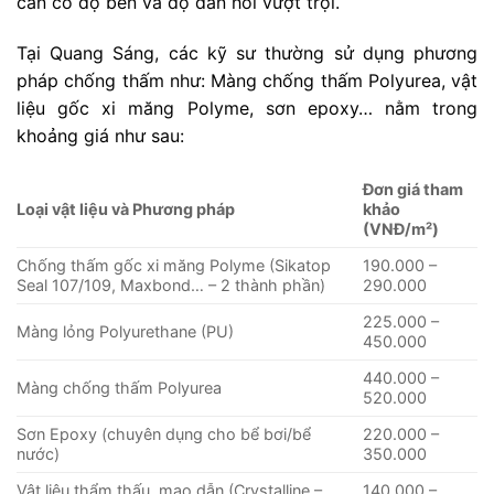
cần có độ bền và độ đàn hồi vượt trội.
Tại Quang Sáng, các kỹ sư thường sử dụng phương
pháp chống thấm như: Màng chống thấm Polyurea, vật
liệu gốc xi măng Polyme, sơn epoxy… nằm trong
khoảng giá như sau:
Đơn giá tham
Loại vật liệu và Phương pháp
khảo
(VNĐ/m²)
Chống thấm gốc xi măng Polyme (Sikatop
190.000 –
Seal 107/109, Maxbond… – 2 thành phần)
290.000
225.000 –
Màng lỏng Polyurethane (PU)
450.000
440.000 –
Màng chống thấm Polyurea
520.000
Sơn Epoxy (chuyên dụng cho bể bơi/bể
220.000 –
nước)
350.000
Vật liệu thẩm thấu, mao dẫn (Crystalline –
140.000 –