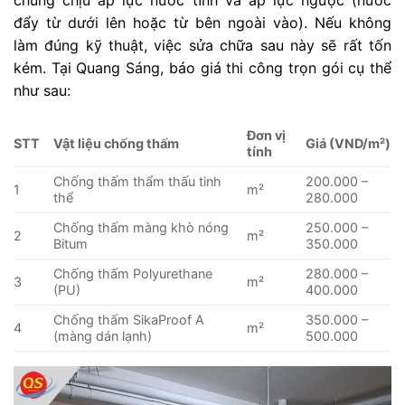
đẩy từ dưới lên hoặc từ bên ngoài vào). Nếu không
làm đúng kỹ thuật, việc sửa chữa sau này sẽ rất tốn
kém. Tại Quang Sáng, báo giá thi công trọn gói cụ thể
như sau:
Đơn vị
STT
Vật liệu chống thấm
Giá (VND/m²)
tính
Chống thấm thẩm thấu tinh
200.000 –
1
m²
thể
280.000
Chống thấm màng khò nóng
250.000 –
2
m²
Bitum
350.000
Chống thấm Polyurethane
280.000 –
3
m²
(PU)
400.000
Chống thấm SikaProof A
350.000 –
4
m²
(màng dán lạnh)
500.000