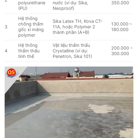
polyurethane
nước (ví dụ: Sika,
350.000
(PU)
Neoproof)
Hệ thống
Sika Latex TH, Kova CT-
chống thấm
130.000 –
3
11A, hoặc Polymer 2
gốc xi măng
180.000
thành phần (A+B)
polymer
Hệ thống
Vật liệu thẩm thấu
200.000 –
4
thẩm thấu
Crystalline (ví dụ:
300.000
tinh thể
Penetron, Sika 101)