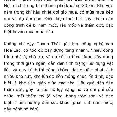
Nội, cách trung tâm thành phố khoảng 30 km. Khu vực
nằm trong khí hậu nhiệt đới gió mùa, có mùa mưa kéo
dài và độ ẩm cao. Điều kiện thời tiết này khiến các
công trình dễ bị nấm mốc, rêu mốc và thấm dột, đặc
biệt là vào mùa mưa bão.
Không chỉ vậy, Thạch Thất gần Khu công nghệ cao
Hòa Lạc, có tốc độ xây dựng tăng nhanh. Nhiều công
trình nhà ở, nhà trọ, và cơ sở hạ tầng được xây dựng
trong thời gian ngắn, dẫn đến tình trạng: Sử dụng vật
liệu và quy trình thi công không đạt chuẩn; phát sinh
nhiều khe nứt, khe lún do nền móng chưa ổn định, đặc
biệt là khe tiếp giáp giữa các nhà. Hậu quả dẫn đến
thấm dột, gây ra các hệ lụy nặng nề về chi phí sửa
chữa, mất thẩm mỹ (ố vàng, bong tróc sơn) và đặc
biệt là ảnh hưởng đến sức khỏe (phát sinh nấm mốc,
gây bệnh hô hấp).