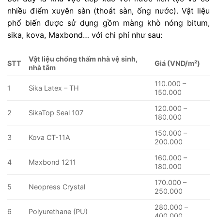
nhiều điểm xuyên sàn (thoát sàn, ống nước). Vật liệu
phổ biến được sử dụng gồm màng khò nóng bitum,
sika, kova, Maxbond… với chi phí như sau:
Vật liệu chống thấm nhà vệ sinh,
STT
Giá (VND/m²)
nhà tắm
110.000 –
1
Sika Latex – TH
150.000
120.000 –
2
SikaTop Seal 107
180.000
150.000 –
3
Kova CT-11A
200.000
160.000 –
4
Maxbond 1211
180.000
170.000 –
5
Neopress Crystal
250.000
280.000 –
6
Polyurethane (PU)
400.000