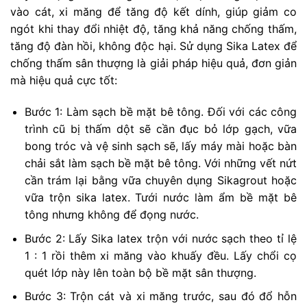
vào cát, xi măng để tăng độ kết dính, giúp giảm co
ngót khi thay đổi nhiệt độ, tăng khả năng chống thấm,
tăng độ đàn hồi, không độc hại. Sử dụng Sika Latex để
chống thấm sân thượng là giải pháp hiệu quả, đơn giản
mà hiệu quả cực tốt:
Bước 1: Làm sạch bề mặt bê tông. Đối với các công
trình cũ bị thấm dột sẽ cần đục bỏ lớp gạch, vữa
bong tróc và vệ sinh sạch sẽ, lấy máy mài hoặc bàn
chải sắt làm sạch bề mặt bê tông. Với những vết nứt
cần trám lại bằng vữa chuyên dụng Sikagrout hoặc
vữa trộn sika latex. Tưới nước làm ẩm bề mặt bê
tông nhưng không để đọng nước.
Bước 2: Lấy Sika latex trộn với nước sạch theo tỉ lệ
1 : 1 rồi thêm xi măng vào khuấy đều. Lấy chổi cọ
quét lớp này lên toàn bộ bề mặt sân thượng.
Bước 3: Trộn cát và xi măng trước, sau đó đổ hỗn