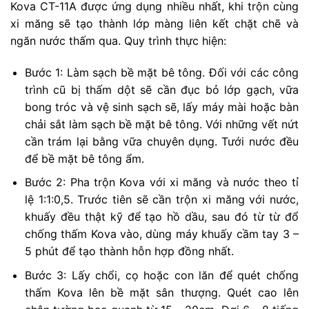
Kova CT-11A được ứng dụng nhiều nhất, khi trộn cùng
xi măng sẽ tạo thành lớp màng liên kết chặt chẽ và
ngăn nước thấm qua. Quy trình thực hiện:
Bước 1: Làm sạch bề mặt bê tông. Đối với các công
trình cũ bị thấm dột sẽ cần đục bỏ lớp gạch, vữa
bong tróc và vệ sinh sạch sẽ, lấy máy mài hoặc bàn
chải sắt làm sạch bề mặt bê tông. Với những vết nứt
cần trám lại bằng vữa chuyên dụng. Tưới nước đều
để bề mặt bê tông ẩm.
Bước 2: Pha trộn Kova với xi măng và nước theo tỉ
lệ 1:1:0,5. Trước tiên sẽ cần trộn xi măng với nước,
khuấy đều thật kỹ để tạo hồ dầu, sau đó từ từ đổ
chống thấm Kova vào, dùng máy khuấy cầm tay 3 –
5 phút để tạo thành hỗn hợp đồng nhất.
Bước 3: Lấy chổi, cọ hoặc con lăn để quét chống
thấm Kova lên bề mặt sân thượng. Quét cao lên