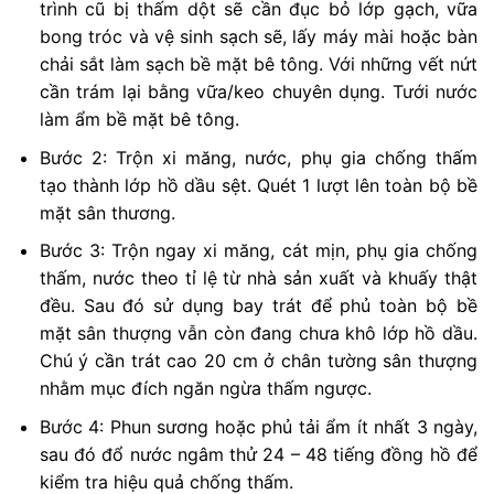
trình cũ bị thấm dột sẽ cần đục bỏ lớp gạch, vữa
bong tróc và vệ sinh sạch sẽ, lấy máy mài hoặc bàn
chải sắt làm sạch bề mặt bê tông. Với những vết nứt
cần trám lại bằng vữa/keo chuyên dụng. Tưới nước
làm ẩm bề mặt bê tông.
Bước 2: Trộn xi măng, nước, phụ gia chống thấm
tạo thành lớp hồ dầu sệt. Quét 1 lượt lên toàn bộ bề
mặt sân thương.
Bước 3: Trộn ngay xi măng, cát mịn, phụ gia chống
thấm, nước theo tỉ lệ từ nhà sản xuất và khuấy thật
đều. Sau đó sử dụng bay trát để phủ toàn bộ bề
mặt sân thượng vẫn còn đang chưa khô lớp hồ dầu.
Chú ý cần trát cao 20 cm ở chân tường sân thượng
nhằm mục đích ngăn ngừa thấm ngược.
Bước 4: Phun sương hoặc phủ tải ẩm ít nhất 3 ngày,
sau đó đổ nước ngâm thử 24 – 48 tiếng đồng hồ để
kiểm tra hiệu quả chống thấm.