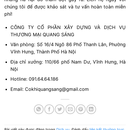
chúng tôi để được khảo sát và tư vấn hoàn toàn miễn
phí!
CÔNG TY CỔ PHẦN XÂY DỰNG VÀ DỊCH VỤ
THƯƠNG MẠI QUANG SÁNG
Văn phòng: Số 16/4 Ngõ 86 Phố Thanh Lân, Phường
Vĩnh Hưng, Thành Phố Hà Nội
Địa chỉ xưởng: 110/66 phố Nam Dư, Vĩnh Hưng, Hà
Nội
Hotline: 091.64.64.186
Email: Cokhiquangsang@gmail.com
Bài viết này được đăng trong
Dịch vụ
. Đánh dấu
liên kết thường trực
.