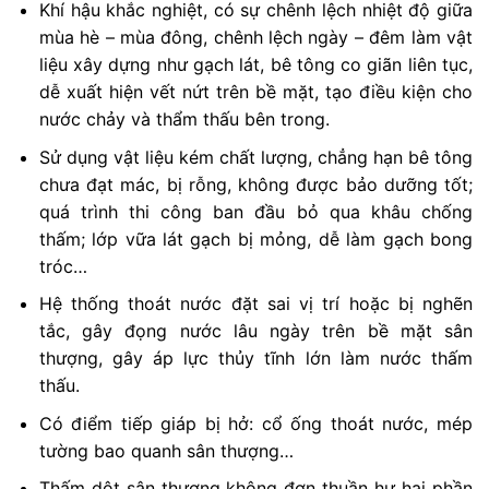
Khí hậu khắc nghiệt, có sự chênh lệch nhiệt độ giữa
mùa hè – mùa đông, chênh lệch ngày – đêm làm vật
liệu xây dựng như gạch lát, bê tông co giãn liên tục,
dễ xuất hiện vết nứt trên bề mặt, tạo điều kiện cho
nước chảy và thẩm thấu bên trong.
Sử dụng vật liệu kém chất lượng, chẳng hạn bê tông
chưa đạt mác, bị rỗng, không được bảo dưỡng tốt;
quá trình thi công ban đầu bỏ qua khâu chống
thấm; lớp vữa lát gạch bị mỏng, dễ làm gạch bong
tróc…
Hệ thống thoát nước đặt sai vị trí hoặc bị nghẽn
tắc, gây đọng nước lâu ngày trên bề mặt sân
thượng, gây áp lực thủy tĩnh lớn làm nước thấm
thấu.
Có điểm tiếp giáp bị hở: cổ ống thoát nước, mép
tường bao quanh sân thượng…
Thấm dột sân thượng không đơn thuần hư hại phần