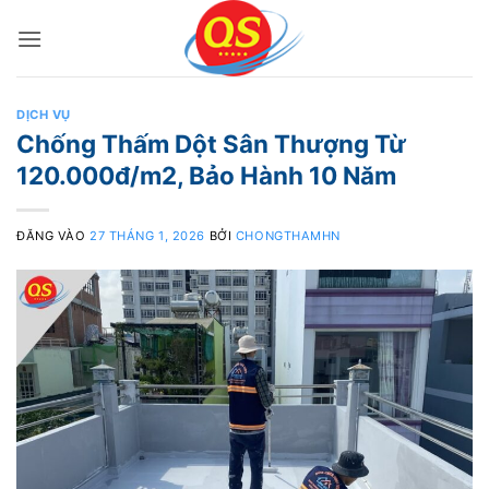
Bỏ
qua
nội
dung
DỊCH VỤ
Chống Thấm Dột Sân Thượng Từ
120.000đ/m2, Bảo Hành 10 Năm
ĐĂNG VÀO
27 THÁNG 1, 2026
BỞI
CHONGTHAMHN