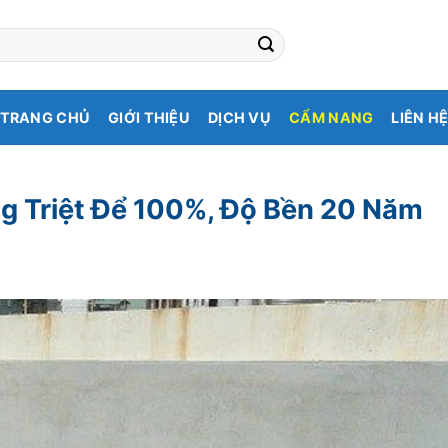
TRANG CHỦ
GIỚI THIỆU
DỊCH VỤ
CẨM NANG
LIÊN H
g Triệt Để 100%, Độ Bền 20 Năm