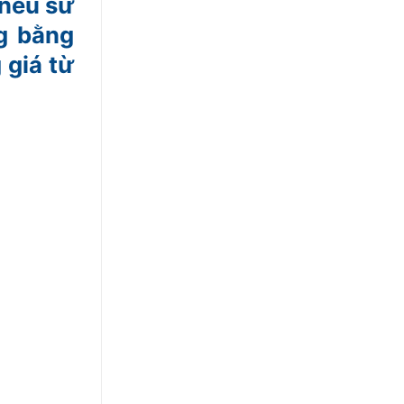
nếu sử
g bằng
giá từ