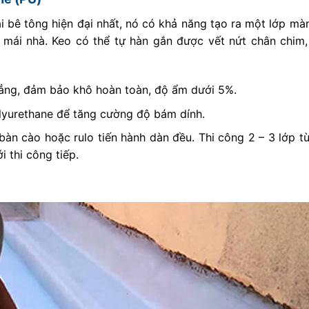
bê tông hiện đại nhất, nó có khả năng tạo ra một lớp mà
 mái nhà. Keo có thể tự hàn gắn được vết nứt chân chim,
hẳng, đảm bảo khô hoàn toàn, độ ẩm dưới 5%.
lyurethane để tăng cường độ bám dính.
àn cào hoặc rulo tiến hành dàn đều. Thi công 2 – 3 lớp t
i thi công tiếp.