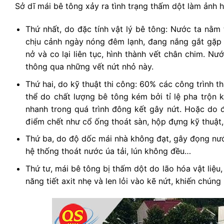
Sở dĩ mái bê tông xảy ra tình trạng thấm dột làm ảnh 
Thứ nhất, do đặc tính vật lý bê tông: Nước ta nằm
chịu cảnh ngày nóng đêm lạnh, đang nắng gắt gặp 
nở và co lại liên tục, hình thành vết chân chim. N
thông qua những vết nứt nhỏ này.
Thứ hai, do kỹ thuật thi công: 60% các công trình 
thể do chất lượng bê tông kém bởi tỉ lệ pha trộn
nhanh trong quá trình đông kết gây nứt. Hoặc do 
điểm chết như cổ ống thoát sàn, hộp đựng kỹ thuật,
Thứ ba, do độ dốc mái nhà không đạt, gây đọng nướ
hệ thống thoát nước úa tải, lún không đều…
Thứ tư, mái bê tông bị thấm dột do lão hóa vật liệu
năng tiết axit nhẹ và len lỏi vào kẽ nứt, khiến chún