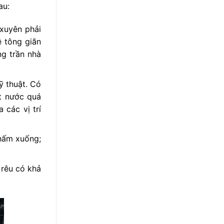
au:
 xuyên phải
 tông giãn
ng trần nhà
ỹ thuật. Có
ất nước quá
 các vị trí
thấm xuống;
 rêu có khả