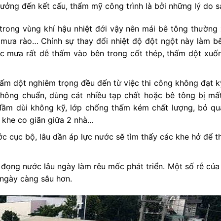
hưởng đến kết cấu, thẩm mỹ công trình là bởi những lý do s
 trong vùng khí hậu nhiệt đới vậy nên mái bê tông thường
mưa rào… Chính sự thay đổi nhiệt độ đột ngột này làm bê
ước mưa rất dễ thấm vào bên trong cốt thép, thấm dột xuố
thấm dột nghiêm trọng đều đến từ việc thi công không đạt k
 không chuẩn, dùng cát nhiều tạp chất hoặc bê tông bị m
đầm dùi không kỹ, lớp chống thấm kém chất lượng, bỏ qua
 khe co giãn giữa 2 nhà…
c cục bộ, lâu dần áp lực nước sẽ tìm thấy các khe hở để 
, đọng nước lâu ngày làm rêu mốc phát triển. Một số rễ của
g ngày càng sâu hơn.