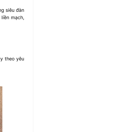
ng siêu đàn
 liền mạch,
ùy theo yêu