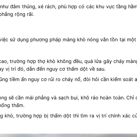
hư đâm thủng, xé rách, phù hợp có các khu vực tầng hầm
phẳng rộng rãi.
việc sử dụng phương pháp màng khò nóng vẫn tồn tại một 
 cao, trường hợp thợ khò không đều, quá lửa gây cháy mà
y vị trí đó, dẫn đến nguy cơ thấm dột về sau.
cũng tiềm ẩn nguy cơ rủi ro cháy nổ, đòi hỏi cần kiểm soát 
ng sẽ cần mài phẳng và sạch bụi, khô ráo hoàn toàn. Chỉ 
hống thấm.
 khò, trường hợp bị thấm dột thì tìm ra vị trí chính xác củ