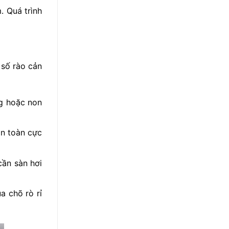
. Quá trình
số rào cản
ng hoặc non
an toàn cực
cần sàn hơi
a chõ rò rỉ