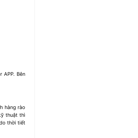
r APP. Bên
h hàng rào
ỹ thuật thì
o thời tiết