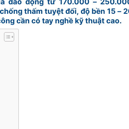
á dao động từ 170.000 – 250.00
hống thấm tuyệt đối, độ bền 15 – 
 công cần có tay nghề kỹ thuật cao.