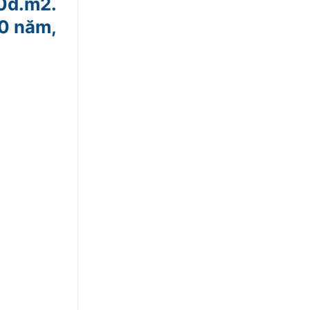
0đ.m2.
20 năm,