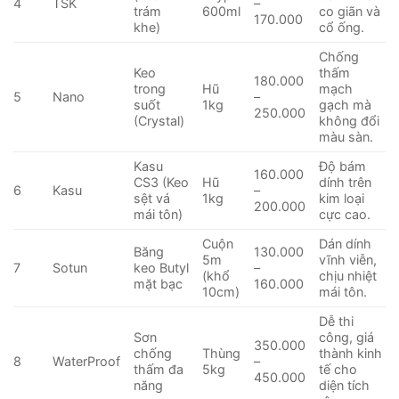
4
TSK
–
trám
600ml
co giãn và
170.000
khe)
cổ ống.
Chống
Keo
thấm
180.000
trong
Hũ
mạch
5
Nano
–
suốt
1kg
gạch mà
250.000
(Crystal)
không đổi
màu sàn.
Kasu
Độ bám
160.000
CS3 (Keo
Hũ
dính trên
6
Kasu
–
sệt vá
1kg
kim loại
200.000
mái tôn)
cực cao.
Cuộn
Dán dính
Băng
130.000
5m
vĩnh viễn,
7
Sotun
keo Butyl
–
(khổ
chịu nhiệt
mặt bạc
160.000
10cm)
mái tôn.
Dễ thi
Sơn
công, giá
350.000
chống
Thùng
thành kinh
8
WaterProof
–
thấm đa
5kg
tế cho
450.000
năng
diện tích