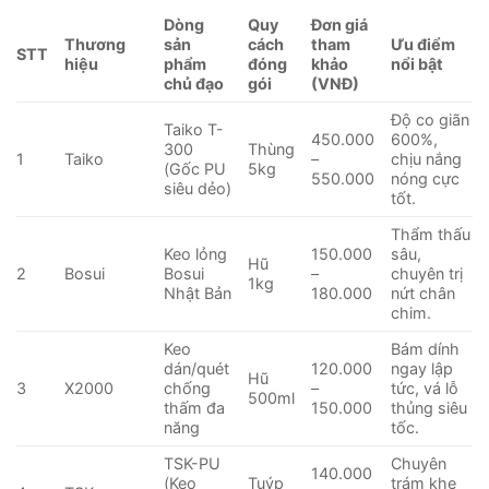
Dòng
Quy
Đơn giá
Thương
sản
cách
tham
Ưu điểm
STT
hiệu
phẩm
đóng
khảo
nổi bật
chủ đạo
gói
(VNĐ)
Độ co giãn
Taiko T-
450.000
600%,
300
Thùng
1
Taiko
–
chịu nắng
(Gốc PU
5kg
550.000
nóng cực
siêu dẻo)
tốt.
Thẩm thấu
Keo lỏng
150.000
sâu,
Hũ
2
Bosui
Bosui
–
chuyên trị
1kg
Nhật Bản
180.000
nứt chân
chim.
Keo
Bám dính
dán/quét
120.000
ngay lập
Hũ
3
X2000
chống
–
tức, vá lỗ
500ml
thấm đa
150.000
thủng siêu
năng
tốc.
TSK-PU
Chuyên
140.000
(Keo
Tuýp
trám khe