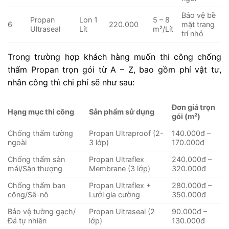
Bảo vệ bề
Propan
Lon 1
5 – 8
6
220.000
mặt trang
Ultraseal
Lít
m²/Lít
trí nhỏ
Trong trường hợp khách hàng muốn thi công chống
thấm Propan trọn gói từ A – Z, bao gồm phí vật tư,
nhân công thì chi phí sẽ như sau:
Đơn giá trọn
Hạng mục thi công
Sản phẩm sử dụng
gói (m²)
Chống thấm tường
Propan Ultraproof (2-
140.000đ –
ngoài
3 lớp)
170.000đ
Chống thấm sàn
Propan Ultraflex
240.000đ –
mái/Sân thượng
Membrane (3 lớp)
320.000đ
Chống thấm ban
Propan Ultraflex +
280.000đ –
công/Sê-nô
Lưới gia cường
350.000đ
Bảo vệ tường gạch/
Propan Ultraseal (2
90.000đ –
Đá tự nhiên
lớp)
130.000đ