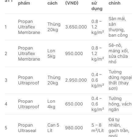
STT
phẩm
cách
(VNĐ)
sử
chính
dụng
Sàn mái,
Propan
0.8 –
Thùng
sân
1
Ultraflex
3.650.000
1.2
20kg
thượng,
Membrane
kg/m²
ban công
Sê-nô,
Propan
0.8 –
Lon
máng xối,
2
Ultraflex
950.000
1.2
5kg
sửa chữa
Membrane
kg/m²
nhỏ
Tường
0.4 –
Propan
Thùng
đứng ngoại
3
2.950.000
0.6
Ultraproof
20kg
thất (thay
kg/m²
sơn)
0.4 –
Tường
Propan
Lon
4
650.000
0.6
hông, vách
Ultraproof
4kg
kg/m²
ngăn
Đá tự
Propan
Can 5
5 – 8
nhiên,
5
980.000
Ultraseal
Lít
m²/Lít
gạch trần,
ngói