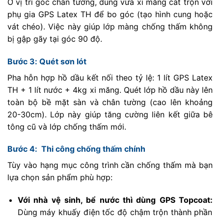
Ở vị trí góc chân tường, dùng vữa xi măng cát trộn với
phụ gia GPS Latex TH để bo góc (tạo hình cung hoặc
vát chéo). Việc này giúp lớp màng chống thấm không
bị gập gãy tại góc 90 độ.
Bước 3: Quét sơn lót
Pha hỗn hợp hồ dầu kết nối theo tỷ lệ: 1 lít GPS Latex
TH + 1 lít nước + 4kg xi măng. Quét lớp hồ dầu này lên
toàn bộ bề mặt sàn và chân tường (cao lên khoảng
20-30cm). Lớp này giúp tăng cường liên kết giữa bê
tông cũ và lớp chống thấm mới.
Bước 4: Thi công chống thấm chính
Tùy vào hạng mục công trình cần chống thấm mà bạn
lựa chọn sản phẩm phù hợp:
Với nhà vệ sinh, bể nước thì dùng GPS Topcoat:
Dùng máy khuấy điện tốc độ chậm trộn thành phần