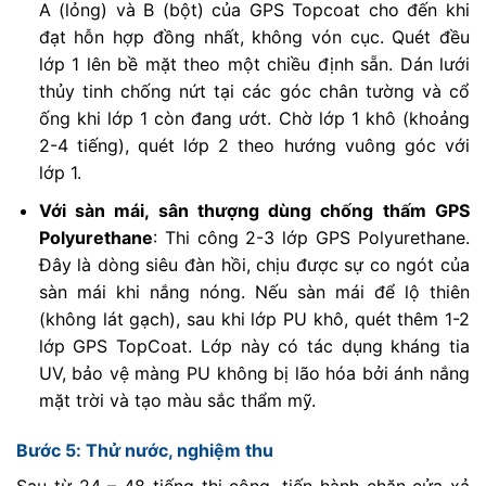
A (lỏng) và B (bột) của GPS Topcoat cho đến khi
đạt hỗn hợp đồng nhất, không vón cục. Quét đều
lớp 1 lên bề mặt theo một chiều định sẵn. Dán lưới
thủy tinh chống nứt tại các góc chân tường và cổ
ống khi lớp 1 còn đang ướt. Chờ lớp 1 khô (khoảng
2-4 tiếng), quét lớp 2 theo hướng vuông góc với
lớp 1.
Với sàn mái, sân thượng dùng chống thấm GPS
Polyurethane
: Thi công 2-3 lớp GPS Polyurethane.
Đây là dòng siêu đàn hồi, chịu được sự co ngót của
sàn mái khi nắng nóng. Nếu sàn mái để lộ thiên
(không lát gạch), sau khi lớp PU khô, quét thêm 1-2
lớp GPS TopCoat. Lớp này có tác dụng kháng tia
UV, bảo vệ màng PU không bị lão hóa bởi ánh nắng
mặt trời và tạo màu sắc thẩm mỹ.
Bước 5: Thử nước, nghiệm thu
Sau từ 24 – 48 tiếng thi công, tiến hành chặn cửa xả