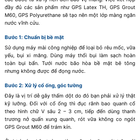
đầy đủ các sản phẩm như GPS Latex TH, GPS Grout
M60, GPS Polyurethane sẽ tạo nên một lớp màng ngăn
nước vĩnh cửu.
Bước 1: Chuẩn bị bề mặt
Sử dụng máy mài công nghiệp để loại bỏ rêu mốc, vữa
yếu, bụi xi măng. Dùng máy thổi bụi làm sạch hoàn
toàn bụi bẩn. Tưới nước bão hòa bề mặt bê tông
nhưng không được để đọng nước.
Bước 2: Xử lý cổ ống, góc tường
Đây là vị trí dễ gây thấm dột do đó bạn phải xử lý thật
kỹ lưỡng. Đối với cổ ống thì đục rãnh bao quanh cổ
theo hình chữ V sâu 2 – 3 cm, tiếp đến dùng thanh
trương nở quấn xung quanh, rót vữa không co ngót
GPS Grout M60 để trám kín.