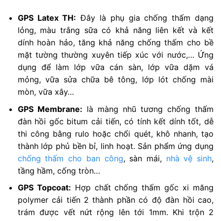
GPS Latex TH:
Đây là phụ gia chống thấm dạng
lỏng, màu trắng sữa có khả năng liên kết và kết
dính hoàn hảo, tăng khả năng chống thấm cho bề
mặt tường thường xuyên tiếp xúc với nước,… Ứng
dụng để làm lớp vữa cán sàn, lớp vữa dặm vá
mỏng, vữa sửa chữa bê tông, lớp lót chống mài
mòn, vữa xây…
GPS Membrane:
là màng nhũ tương chống thấm
đàn hồi gốc bitum cải tiến, có tính kết dính tốt, dễ
thi công bằng rulo hoặc chổi quét, khô nhanh, tạo
thành lớp phủ bền bỉ, linh hoạt. Sản phẩm ứng dụng
chống thấm cho ban công
, sàn mái,
nhà vệ sinh
,
tầng hầm, cống tròn…
GPS Topcoat:
Hợp chất chống thấm gốc xi măng
polymer cải tiến 2 thành phần có độ đàn hồi cao,
trám được vết nứt rộng lên tới 1mm. Khi trộn 2