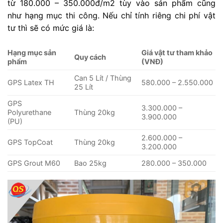
từ 180.000 – 350.000đ/m2 tùy vào sản phẩm cũng
như hạng mục thi công. Nếu chỉ tính riêng chi phí vật
tư thì sẽ có mức giá là:
Hạng mục sản
Giá vật tư tham khảo
Quy cách
phẩm
(VNĐ)
Can 5 Lít / Thùng
GPS Latex TH
580.000 – 2.550.000
25 Lít
GPS
3.300.000 –
Polyurethane
Thùng 20kg
3.900.000
(PU)
2.600.000 –
GPS TopCoat
Thùng 20kg
3.200.000
GPS Grout M60
Bao 25kg
280.000 – 350.000