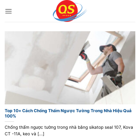
Bỏ
qua
nội
dung
Top 10+ Cách Chống Thấm Ngược Tường Trong Nhà Hiệu Quả
100%
Chống thấm ngược tường trong nhà bằng sikatop seal 107, Kova
CT -11A, keo và [...]