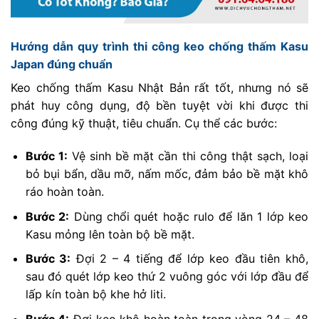
Hướng dẫn quy trình thi công keo chống thấm Kasu
Japan đúng chuẩn
Keo chống thấm Kasu Nhật Bản rất tốt, nhưng nó sẽ
phát huy công dụng, độ bền tuyệt vời khi được thi
công đúng kỹ thuật, tiêu chuẩn. Cụ thể các bước:
Bước 1:
Vệ sinh bề mặt cần thi công thật sạch, loại
bỏ bụi bẩn, dầu mỡ, nấm mốc, đảm bảo bề mặt khô
ráo hoàn toàn.
Bước 2:
Dùng chổi quét hoặc rulo để lăn 1 lớp keo
Kasu mỏng lên toàn bộ bề mặt.
Bước 3:
Đợi 2 – 4 tiếng để lớp keo đầu tiên khô,
sau đó quét lớp keo thứ 2 vuông góc với lớp đầu để
lấp kín toàn bộ khe hở liti.
Bước 4:
Đợi keo khô hoàn toàn trong vòng 24 – 48