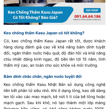
Keo chống thấm Kasu Japan có tốt không?
Có, keo chống thấm Kasu Japan rất tốt, được khách
hàng dùng đánh giá cao về khả năng bám dính tuyệt
đối, ngăn thấm nước hiệu quả; độ đàn hồi và khả năng
chịu nhiệt đáng kinh ngạc, độ bền lên tới 15 năm, tính
thẩm mỹ cao, an toàn cho sức khỏe và môi trường.
Bám dính chắc chắn, ngăn nước tuyệt đối
Keo chống thấm Kasu Nhật Bản sử dụng công nghệ
liên kết phân tử siêu nhỏ. Khi ở dạng lỏng, keo dễ dàng
len lỏi vào các mao mạch, kẽ nứt li ti của bê tông hoặc
mạch gạch. Sau khi khô, nó tạo thành một lớp màng
Polymer bền vững, có khả năng kháng nước 100%.