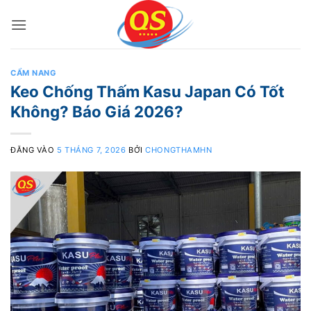
Bỏ
qua
nội
dung
CẨM NANG
Keo Chống Thấm Kasu Japan Có Tốt
Không? Báo Giá 2026?
ĐĂNG VÀO
5 THÁNG 7, 2026
BỞI
CHONGTHAMHN